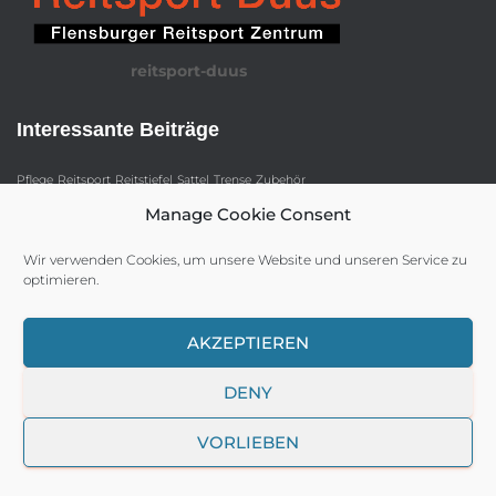
reitsport-duus
Interessante Beiträge
Pflege
Reitsport
Reitstiefel
Sattel
Trense
Zubehör
Manage Cookie Consent
Wir verwenden Cookies, um unsere Website und unseren Service zu
optimieren.
IMPRESSUM
DATENSCHUTZ
HAFTUNGSAUSSCHLUSS (DISCLAIMER)
AKZEPTIEREN
DENY
COOKIE POLICY (EU)
VORLIEBEN
Hestia | Entwickelt von
ThemeIsle