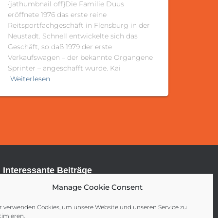
{jathumbnail off}Die Familie Duus
eröffnete 1976 das erste reine
Reitsportfachgeschäft in Flensburg in der
Neustadt. Schnell entwickelte sich das
Geschäft, so daß 1979 der erste
Verkaufswagen – der bekannte Organgene
Sprinter – angeschafft wurde. Kai
Weiterlesen
Interessante Beiträge
Manage Cookie Consent
Pflege
Reitsport
Reitstiefel
Sattel
Trense
Zubehör
r verwenden Cookies, um unsere Website und unseren Service zu
timieren.