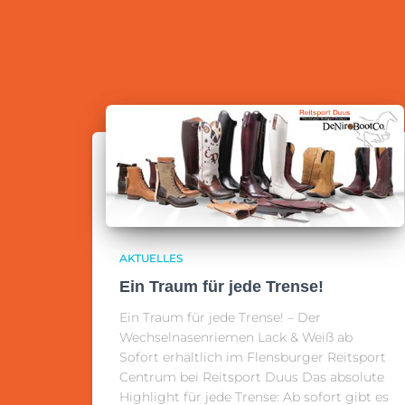
AKTUELLES
Ein Traum für jede Trense!
Ein Traum für jede Trense! – Der
Wechselnasenriemen Lack & Weiß ab
Sofort erhältlich im Flensburger Reitsport
Centrum bei Reitsport Duus Das absolute
Highlight für jede Trense: Ab sofort gibt es