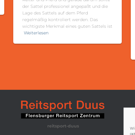
der Sattel professionel angepaßt und die
Lage des Sattels auf dem Pferd
regelmäßig kontroliert werden. Das
wichtigste Merkmal eines guten Sattels ist
Weiterlesen
reitsport-duus
Wi
op