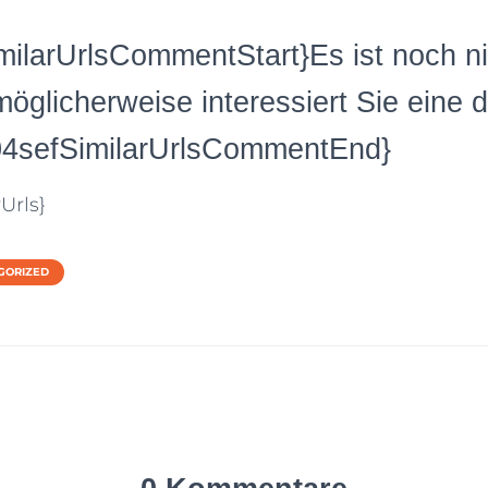
ilarUrlsCommentStart}Es ist noch ni
öglicherweise interessiert Sie eine 
04sefSimilarUrlsCommentEnd}
Urls}
GORIZED