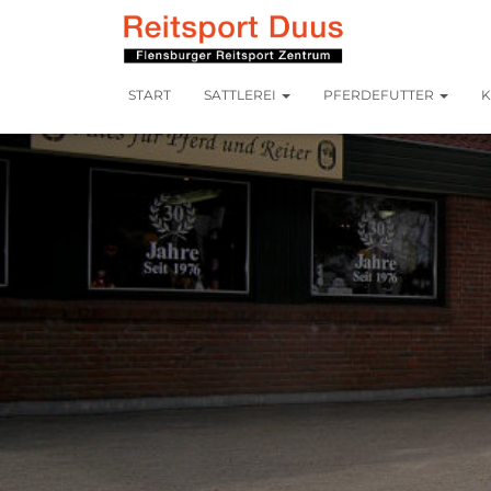
START
SATTLEREI
PFERDEFUTTER
K