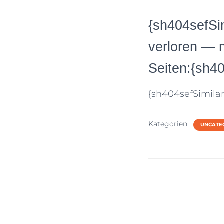
{sh404sefSim
verloren — m
Seiten:{sh4
{sh404sefSimilar
Kategorien:
UNCATE