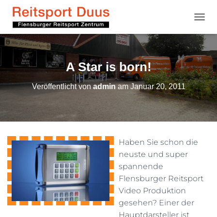
NAVI
A Star is born!
Veröffentlicht von
admin
am
Januar 20, 2011
Haben Sie schon die
neuste und super
spannende
Flensburger Reitsport
Video Produktion
gesehen? Einer der
Hauptdarsteller ist