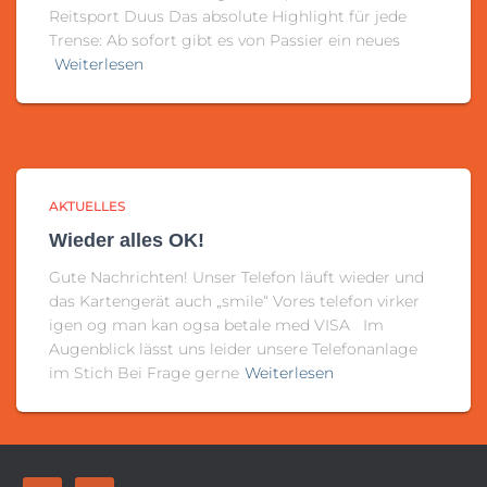
Reitsport Duus Das absolute Highlight für jede
Trense: Ab sofort gibt es von Passier ein neues
Weiterlesen
AKTUELLES
Wieder alles OK!
Gute Nachrichten! Unser Telefon läuft wieder und
das Kartengerät auch „smile“ Vores telefon virker
igen og man kan ogsa betale med VISA Im
Augenblick lässt uns leider unsere Telefonanlage
im Stich Bei Frage gerne
Weiterlesen