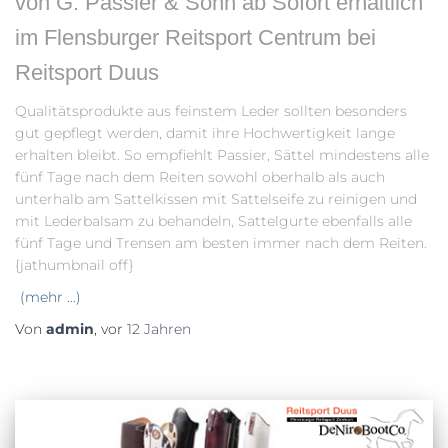
von G. Passier & Sohn ab Sofort erhältlich
im Flensburger Reitsport Centrum bei
Reitsport Duus
Qualitätsprodukte aus feinstem Leder sollten besonders
gut gepflegt werden, damit ihre Hochwertigkeit lange
erhalten bleibt. So empfiehlt Passier, Sättel mindestens alle
fünf Tage nach dem Reiten sowohl oberhalb als auch
unterhalb am Sattelkissen mit Sattelseife zu reinigen und
mit Lederbalsam zu behandeln, Sattelgurte ebenfalls alle
fünf Tage und Trensen am besten immer nach dem Reiten.
{jathumbnail off}
(mehr …)
Von
admin
, vor
12 Jahren