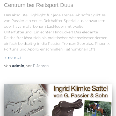
Centrum bei Reitsport Duus
Das absolute Highlight für jede Trense: Ab sofort gibt es
von Passier ein neues Reithalfter Spezial aus schwarzem
oder havannafarbenem Lackleder mit weißer
Unterfütterung. Ein echter Hingucker! Das elegante
Reithalfter lässt sich als praktischer Wechselnasenriemen
einfach beidseitig in die Passier Trensen Scorpius, Phoenix,
Fortuna und Apollo einschnallen. {jathumbnail off}
(mehr …)
Von
admin
, vor
11 Jahren