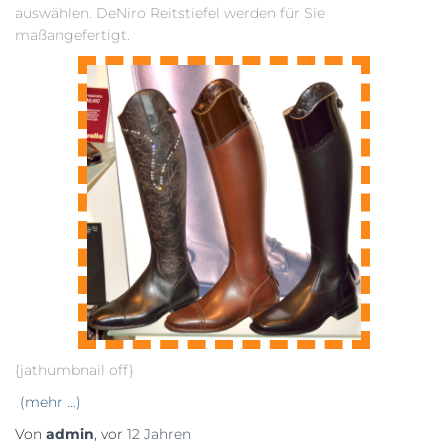
auswählen. DeNiro Reitstiefel werden für Sie
maßangefertigt.
{jathumbnail off}
(mehr …)
Von
admin
, vor
12 Jahren