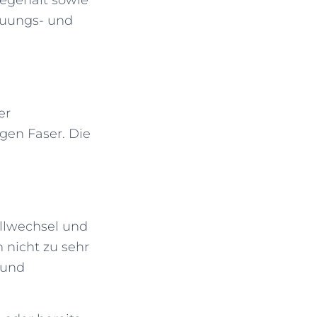
auungs- und
er
igen Faser. Die
ellwechsel und
 nicht zu sehr
 und