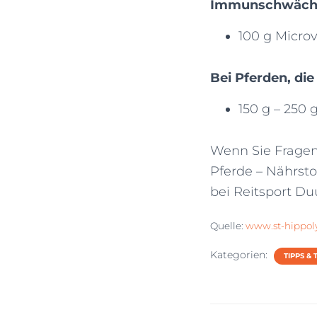
Immunschwäche
100 g Microv
Bei Pferden, di
150 g – 250 
Wenn Sie Fragen
Pferde – Nährsto
bei Reitsport Du
Quelle:
www.st-hippol
Kategorien:
TIPPS & 