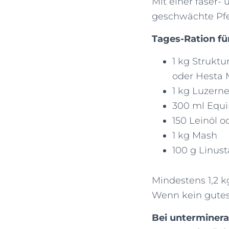
Mit einer faser-
geschwächte Pfe
Tages-Ration fü
1 kg Struktu
oder Hesta 
1 kg Luzern
300 ml Equi
150 Leinöl o
1 kg Mash
100 g Linust
Mindestens 1,2 k
Wenn kein gutes
Bei unterminera