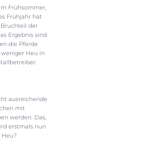
te im Frühsommer,
es Frühjahr hat
Bruchteil der
Das Ergebnis sind
den die Pferde
 weniger Heu in
allbetreiber.
icht ausreichende
ochen mit
ben werden. Das,
rd erstmals nun
e Heu?