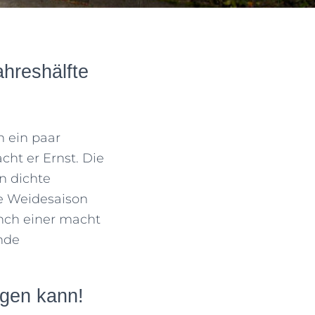
ahreshälfte
h ein paar
ht er Ernst. Die
n dichte
e Weidesaison
nch einer macht
nde
gen kann!