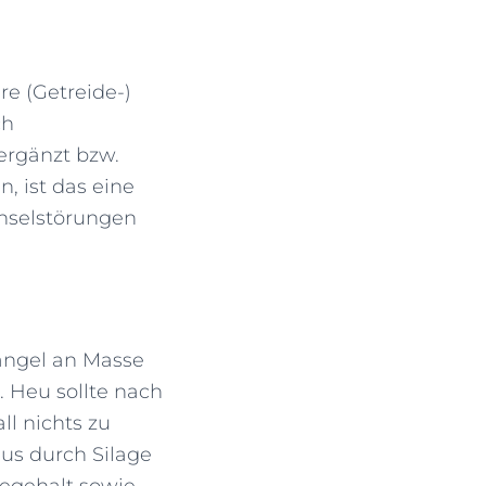
e (Getreide-)
ch
ergänzt bzw.
, ist das eine
hselstörungen
Mangel an Masse
. Heu sollte nach
l nichts zu
us durch Silage
regehalt sowie