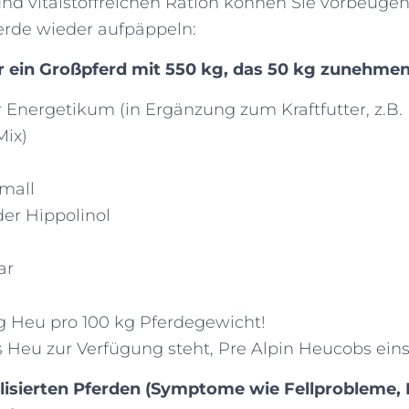
 und vitalstoffreichen Ration können Sie vorbeugen
rde wieder aufpäppeln:
r ein Großpferd mit 550 kg, das 50 kg zunehmen 
r Energetikum (in Ergänzung zum Kraftfutter, z.B.
Mix)
e
mall
der Hippolinol
ar
g Heu pro 100 kg Pferdegewicht!
 Heu zur Verfügung steht, Pre Alpin Heucobs eins
lisierten Pferden (Symptome wie Fellprobleme,