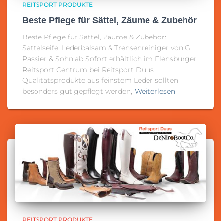
REITSPORT PRODUKTE
Beste Pflege für Sättel, Zäume & Zubehör
Beste Pflege für Sättel, Zäume & Zubehör:
Sattelseife, Lederbalsam & Trensenreiniger von G.
Passier & Sohn ab Sofort erhältlich im Flensburger
Reitsport Centrum bei Reitsport Duus
Qualitätsprodukte aus feinstem Leder sollten
besonders gut gepflegt werden,
Weiterlesen
REITSPORT PRODUKTE